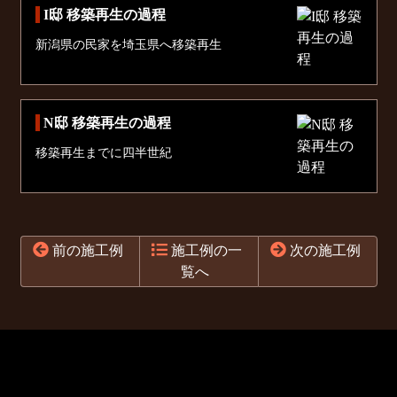
I邸 移築再生の過程
新潟県の民家を埼玉県へ移築再生
N邸 移築再生の過程
移築再生までに四半世紀
前の施工例
施工例の一
次の施工例
覧へ
コ
ペ
ン
ー
テ
ジ
ン
の
ツ
先