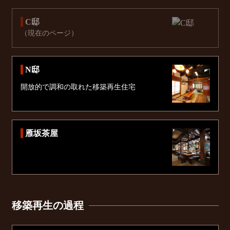
C邸
（現在のページ）
N邸
開放的で調和の取れた移築再生住宅
雁坂茶屋
移築再生の過程