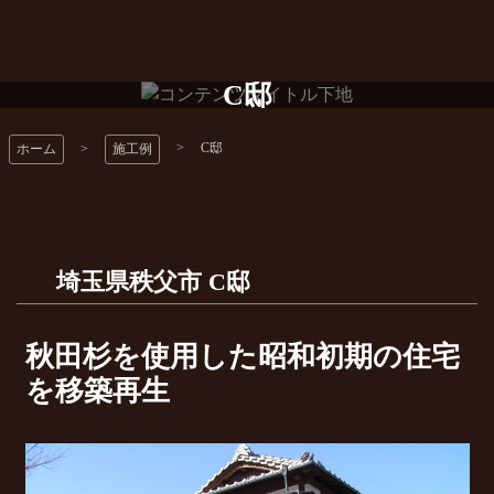
コ
ン
テ
山中工務店
C邸
ン
ツ
本
C邸
ホーム
施工例
文
へ
ス
キ
ッ
埼玉県秩父市
C邸
プ
秋田杉を使用した昭和初期の住宅
を移築再生