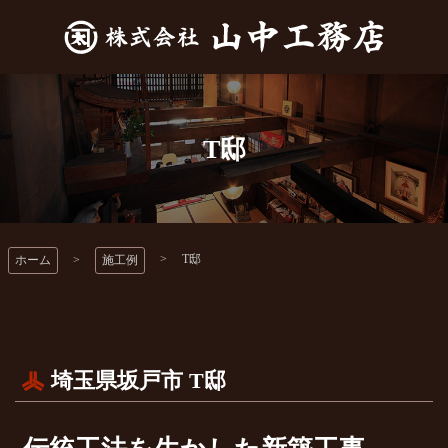
コ
ン
テ
山中工務店
ン
ツ
本
T邸
文
へ
ス
キ
ッ
T邸
ホーム
施工例
プ
埼玉県坂戸市
T邸