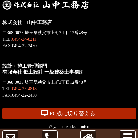
ン
の
ツ
先
株式会社 山中工務
本
頭
株式会社 山中工務店
文
へ
店
の
戻
〒368-0035 埼玉県秩父市上町3丁目12番48号
先
る
TEL.
0494-24-8211
頭
FAX.0494-22-2430
へ
戻
設計・施工管理部門
る
有限会社 郷土設計 一級建築士事務所
〒368-0035 埼玉県秩父市上町3丁目12番48号
TEL.
0494-25-4818
FAX.0494-22-2430
PC版に切り替える
© yamanaka-koumuten
サ