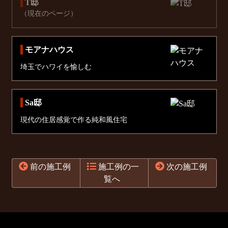
T邸
（現在のページ）
モアナハウス
埼玉でハワイを愉しむ
Sa邸
現代の住居感覚で作る純和風住宅
前の施工例
施工例の一
次の施工例
覧へ
コ
ペ
ン
ー
テ
ジ